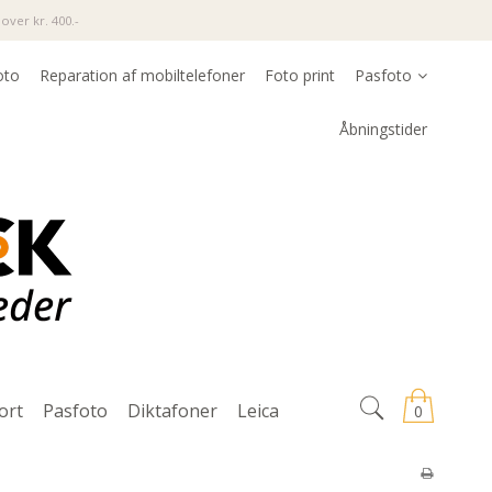
over kr. 400.-
oto
Reparation af mobiltelefoner
Foto print
Pasfoto
Åbningstider
ort
Pasfoto
Diktafoner
Leica
0