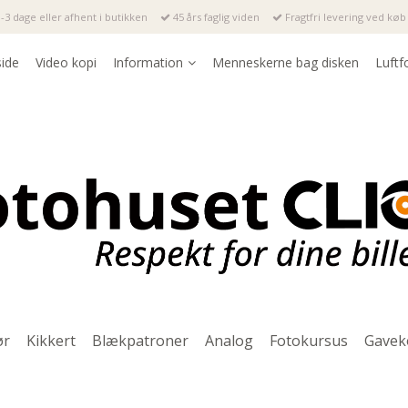
-3 dage eller afhent i butikken
45 års faglig viden
Fragtfri levering ved køb 
side
Video kopi
Information
Menneskerne bag disken
Luftf
ør
Kikkert
Blækpatroner
Analog
Fotokursus
Gavek