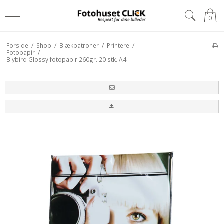
0
Forside
/
Shop
/
Blækpatroner
/
Printere
/
Fotopapir
/
Blybird Glossy fotopapir 260gr. 20 stk. A4