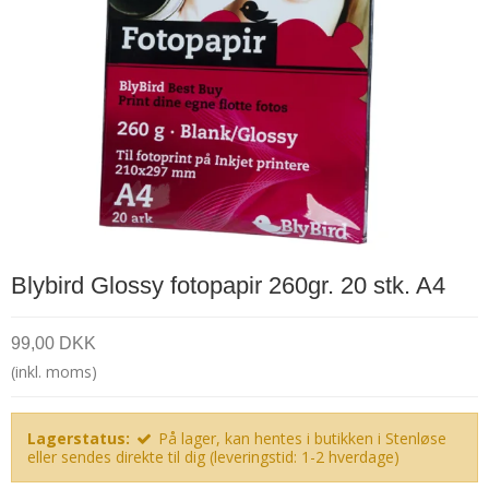
Blybird Glossy fotopapir 260gr. 20 stk. A4
99,00 DKK
(inkl. moms)
Lagerstatus:
På lager, kan hentes i butikken i Stenløse
eller sendes direkte til dig (leveringstid: 1-2 hverdage)