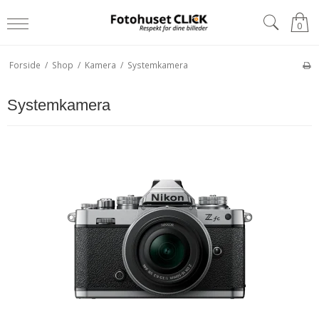
0
Forside
/
Shop
/
Kamera
/
Systemkamera
Systemkamera