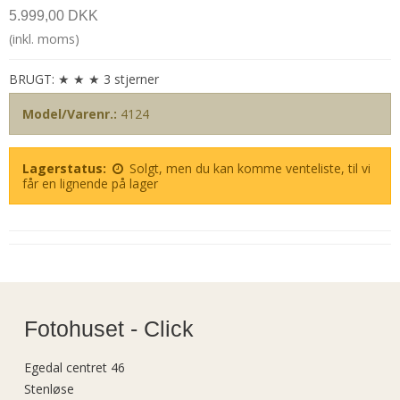
5.999,00 DKK
(inkl. moms)
BRUGT: ★ ★ ★ 3 stjerner
Model/Varenr.:
4124
Lagerstatus:
Solgt, men du kan komme venteliste, til vi
får en lignende på lager
Fotohuset - Click
Egedal centret 46
Stenløse