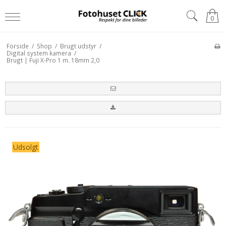
0
Forside
/
Shop
/
Brugt udstyr
/
Digital system kamera
/
Brugt | Fuji X-Pro 1 m. 18mm 2,0
Udsolgt