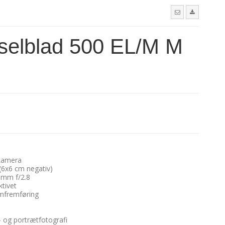
sselblad 500 EL/M M
kamera
(6x6 cm negativ)
0mm f/2.8
ktivet
lmfremføring
- og portrætfotografi