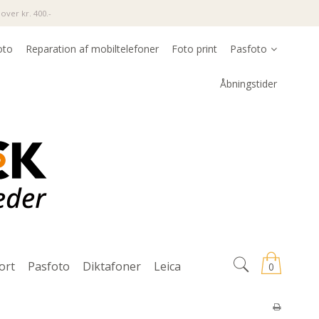
over kr. 400.-
oto
Reparation af mobiltelefoner
Foto print
Pasfoto
Åbningstider
ort
Pasfoto
Diktafoner
Leica
0