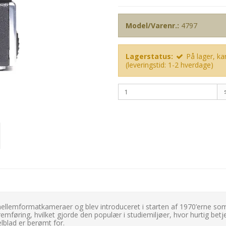
Model/Varenr.:
4797
Lagerstatus:
På lager, kan
(leveringstid: 1-2 hverdage)
mellemformatkameraer og blev introduceret i starten af 1970’erne som 
remføring, hvilket gjorde den populær i studiemiljøer, hvor hurtig betj
lblad er berømt for.