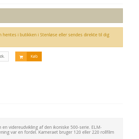
 hentes i butikken i Stenløse eller sendes direkte til dig
stk.
Køb
en videreudvikling af den ikoniske 500-serie. ELM-
ening var en fordel. Kameraet bruger 120 eller 220 rollfilm