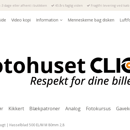
-3 dage eller afhent i butikken
45 års faglig viden
Fragtfri levering ved køb 
side
Video kopi
Information
Menneskerne bag disken
Luftf
ør
Kikkert
Blækpatroner
Analog
Fotokursus
Gavek
ugt | Hasselblad 500 EL/M M 80mm 2,8