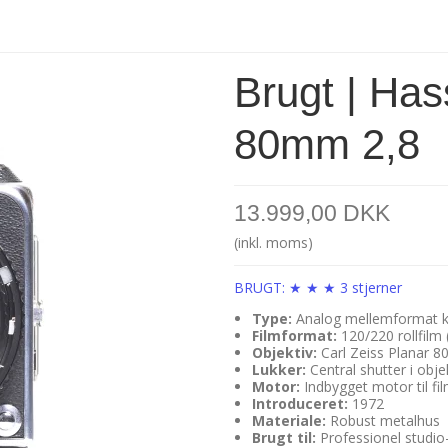
Brugt | Ha
80mm 2,8
13.999,00 DKK
(inkl. moms)
BRUGT: ★ ★ ★ 3 stjerner
Type:
Analog mellemformat 
Filmformat:
120/220 rollfilm 
Objektiv:
Carl Zeiss Planar 8
Lukker:
Central shutter i obje
Motor:
Indbygget motor til fi
Introduceret:
1972
Materiale:
Robust metalhus
Brugt til:
Professionel studio