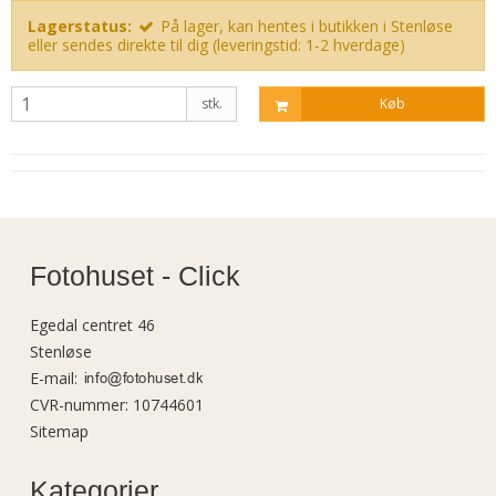
Lagerstatus:
På lager, kan hentes i butikken i Stenløse
eller sendes direkte til dig (leveringstid: 1-2 hverdage)
stk.
Køb
Fotohuset - Click
Egedal centret 46
Stenløse
E-mail
:
CVR-nummer
:
10744601
Sitemap
Kategorier