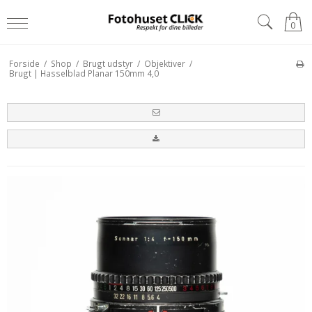
0
Forside
/
Shop
/
Brugt udstyr
/
Objektiver
/
Brugt | Hasselblad Planar 150mm 4,0