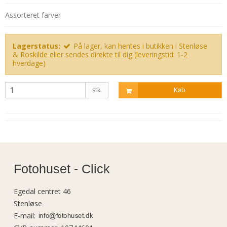
Assorteret farver
Lagerstatus:
På lager, kan hentes i butikken i Stenløse
& Roskilde eller sendes direkte til dig (leveringstid: 1-2
hverdage)
stk.
Køb
Fotohuset - Click
Egedal centret 46
Stenløse
E-mail
: