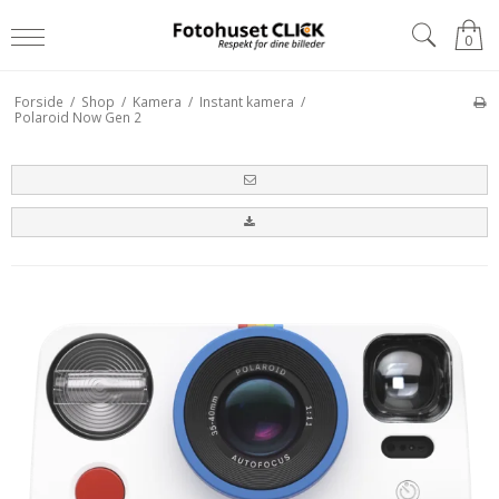
0
Forside
/
Shop
/
Kamera
/
Instant kamera
/
Polaroid Now Gen 2