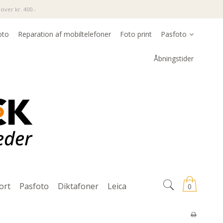
over kr. 400.-
oto
Reparation af mobiltelefoner
Foto print
Pasfoto
Åbningstider
ort
Pasfoto
Diktafoner
Leica
0