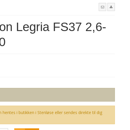
on Legria FS37 2,6-
0
 hentes i butikken i Stenløse eller sendes direkte til dig