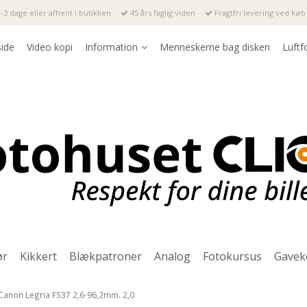
-3 dage eller afhent i butikken
45 års faglig viden
Fragtfri levering ved køb 
side
Video kopi
Information
Menneskerne bag disken
Luftf
ør
Kikkert
Blækpatroner
Analog
Fotokursus
Gavek
 Canon Legria FS37 2,6-96,2mm. 2,0