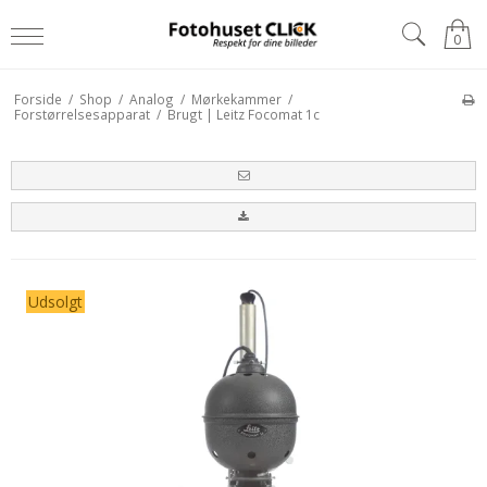
0
Forside
/
Shop
/
Analog
/
Mørkekammer
/
Forstørrelsesapparat
/
Brugt | Leitz Focomat 1c
Udsolgt