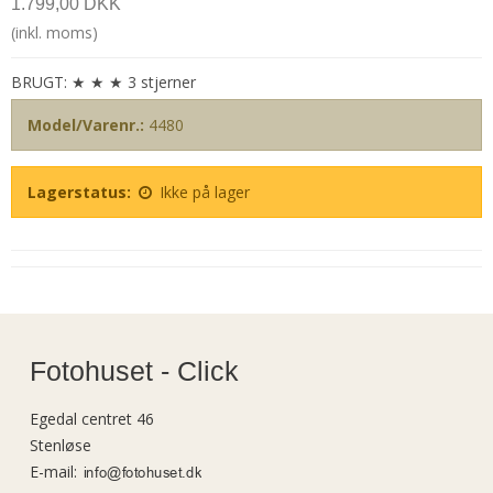
1.799,00 DKK
(inkl. moms)
BRUGT: ★ ★ ★ 3 stjerner
Model/Varenr.:
4480
Lagerstatus:
Ikke på lager
Fotohuset - Click
Egedal centret 46
Stenløse
E-mail
: