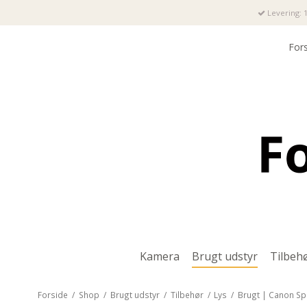
Levering: 1
For
Kamera
Brugt udstyr
Tilbeh
Forside
/
Shop
/
Brugt udstyr
/
Tilbehør
/
Lys
/
Brugt | Canon Spe