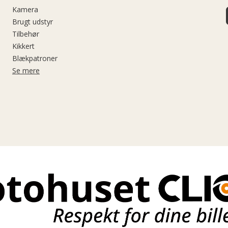
Kamera
Brugt udstyr
Tilbehør
Kikkert
Blækpatroner
Se mere