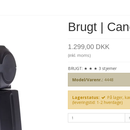
Brugt | Can
1.299,00 DKK
(inkl. moms)
BRUGT: ★ ★ ★ 3 stjerner
Model/Varenr.:
4448
Lagerstatus:
På lager, kan
(leveringstid: 1-2 hverdage)