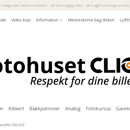
-3 dage eller afhent i butikken
45 års faglig viden
Fragtfri levering ved køb 
side
Video kopi
Information
Menneskerne bag disken
Luftf
ør
Kikkert
Blækpatroner
Analog
Fotokursus
Gavek
edlite 580 EXll