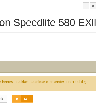
on Speedlite 580 EXll
 hentes i butikken i Stenløse eller sendes direkte til dig
stk.
Køb