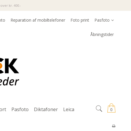
over kr. 400.-
oto
Reparation af mobiltelefoner
Foto print
Pasfoto
Åbningstider
ort
Pasfoto
Diktafoner
Leica
0