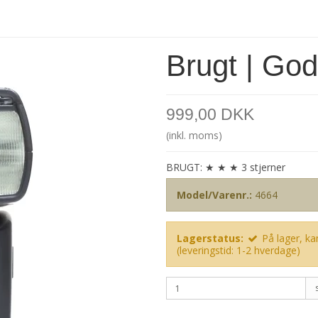
Brugt | Go
999,00 DKK
(inkl. moms)
BRUGT: ★ ★ ★ 3 stjerner
Model/Varenr.:
4664
Lagerstatus:
På lager, kan
(leveringstid: 1-2 hverdage)