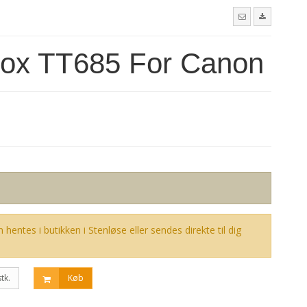
dox TT685 For Canon
 hentes i butikken i Stenløse eller sendes direkte til dig
stk.
Køb