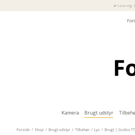
Levering: 1
For
Kamera
Brugt udstyr
Tilbeh
Forside
/
Shop
/
Brugt udstyr
/
Tilbehør
/
Lys
/
Brugt | Godox T