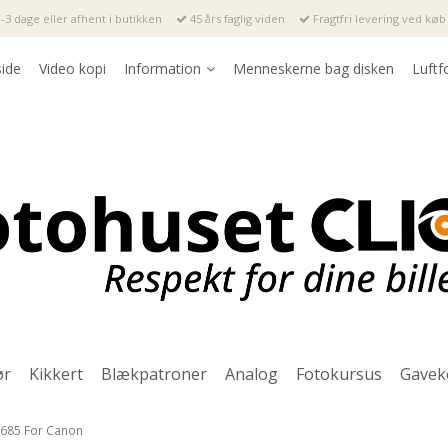
-3 dage eller afhent i butikken
45 års faglig viden
Fragtfri levering ved køb 
side
Video kopi
Information
Menneskerne bag disken
Luftf
ør
Kikkert
Blækpatroner
Analog
Fotokursus
Gavek
T685 For Canon