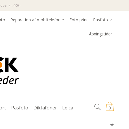
over kr. 400.-
oto
Reparation af mobiltelefoner
Foto print
Pasfoto
Åbningstider
ort
Pasfoto
Diktafoner
Leica
0